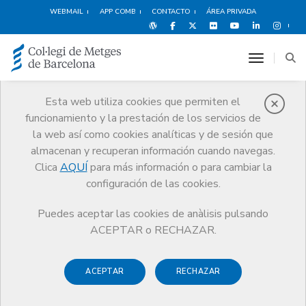
WEBMAIL
APP COMB
CONTACTO
ÁREA PRIVADA
toggle n
Esta web utiliza cookies que permiten el
funcionamiento y la prestación de los servicios de
Quiénes somos
la web así como cookies analíticas y de sesión que
El CoMB
Quiénes somos
Secciones colegiales
almacenan y recuperan información cuando navegas.
Médicos de Gestión Clínica y Sanitaria
Clica
AQUÍ
para más información o para cambiar la
configuración de las cookies.
Puedes aceptar las cookies de anàlisis pulsando
ACEPTAR o RECHAZAR.
Secciones Colegiales
Médicos de Gestión Clínica y
ACEPTAR
RECHAZAR
Sanitaria