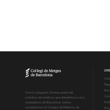
DIR
Cita
Regi
Bol
Como colegiado, formas parte del
Col
colectivo de médicos que atendemos a los
Inst
ciudadanos de Barcelona. Juntos
constituimos el Colegio de Médicos de
Pro