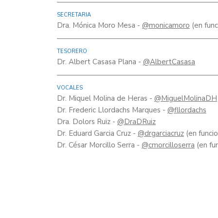
SECRETARIA
Dra. Mónica Moro Mesa -
@monicamoro
(en func
TESORERO
Dr. Albert Casasa Plana -
@AlbertCasasa
VOCALES
Dr. Miquel Molina de Heras -
@MiguelMolinaDH
Dr. Frederic Llordachs Marques -
@fllordachs
Dra. Dolors Ruiz -
@DraDRuiz
Dr. Eduard Garcia Cruz -
@drgarciacruz
(en funcio
Dr. César Morcillo Serra -
@cmorcilloserra
(en fu