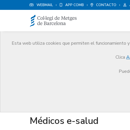
WEBMAIL
APP COMB
CONTACTO
Esta web utiliza cookies que permiten el funcionamiento y 
Quiénes somos
Clica
A
El CoMB
Quiénes somos
Secciones colegiale
Puede
Secciones colegiales
Médicos e-salud