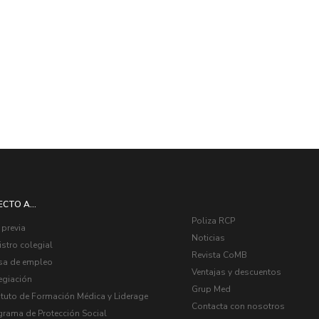
ECTO A...
Poliza RCP
 previa
Noticias
stro colegial
Revista CoMB
sa de empleo
Ventajas y descuentos
egiación
Grup Med
ituto de Formación Médica y Liderage
Contacta con nosotros
grama de Protección Social