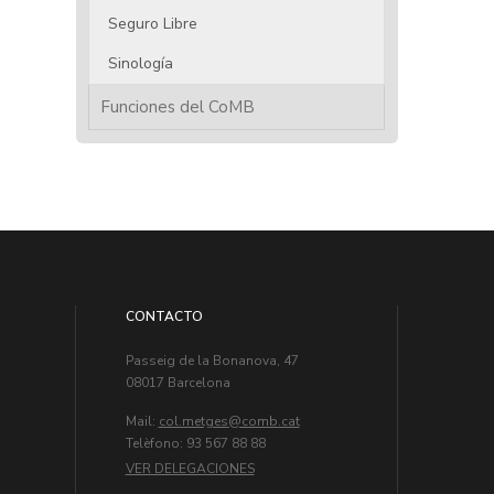
Seguro Libre
Sinología
Funciones del CoMB
CONTACTO
Passeig de la Bonanova, 47
08017 Barcelona
Mail:
col.metges
Telèfono: 93 567 88 88
VER DELEGACIONES