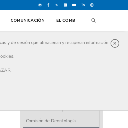
COMUNICACIÓN
EL COMB
icas y de sesión que almacenan y recuperan información
cookies.
HAZAR.
El CoMB
Junta de Gobierno
Juntas Comarcales
Asamblea de Compromisarios
Comisión de Deontología