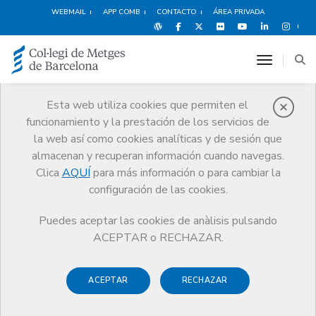
WEBMAIL
APP COMB
CONTACTO
ÁREA PRIVADA
toggle n
Esta web utiliza cookies que permiten el
funcionamiento y la prestación de los servicios de
Médicos
la web así como cookies analíticas y de sesión que
Trámites
Médicos
Carnet colegial / certificado digital
almacenan y recuperan información cuando navegas.
Clica
AQUÍ
para más información o para cambiar la
configuración de las cookies.
Puedes aceptar las cookies de anàlisis pulsando
Carnet colegial / certificado
ACEPTAR o RECHAZAR.
digital
ACEPTAR
RECHAZAR
El carnet
colegial acredita tu condición de médico