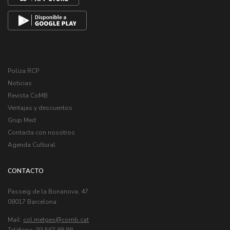
Poliza RCP
Noticias
Revista CoMB
Ventajas y descuentos
Grup Med
Contacta con nosotros
Agenda Cultural
CONTACTO
Passeig de la Bonanova, 47
08017 Barcelona
Mail:
col.metges
Telèfono: 93 567 88 88