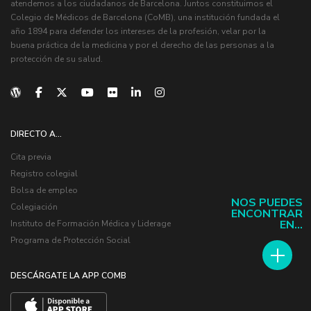
atendemos a los ciudadanos de Barcelona. Juntos constituimos el
Colegio de Médicos de Barcelona (CoMB), una institución fundada el
año 1894 para defender los intereses de la profesión, velar por la
buena práctica de la medicina y por el derecho de las personas a la
protección de su salud.
DIRECTO A...
Cita previa
Registro colegial
Bolsa de empleo
NOS PUEDES
Colegiación
ENCONTRAR
EN...
Instituto de Formación Médica y Liderage
Programa de Protección Social
DESCÁRGATE LA APP COMB