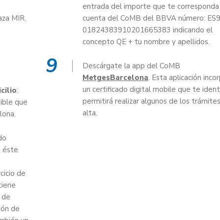
entrada del importe que te corresponda 
aza MIR.
cuenta del CoMB del BBVA número: ES
01824383910201665383 indicando el
concepto QE + tu nombre y apellidos.
9
Descárgate la app del CoMB
MetgesBarcelona
. Esta aplicación inco
un certificado digital mobile que te identi
cilio
:
permitirá realizar algunos de los trámite
dible que
alta.
lona.
do
e éste
cicio de
tiene
 de
ión de