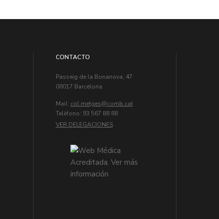
CONTACTO
Passeig de la Bonanova, 47
08017 Barcelona
Mail:
col.metges
Telèfono: 93 567 88 88
VER DELEGACIONES