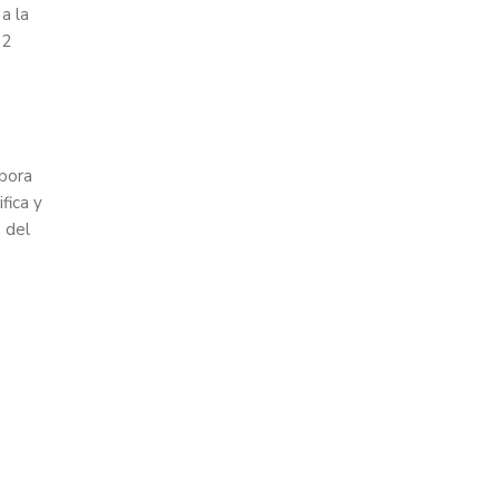
a la
92
rpora
fica y
s del