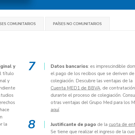
ÍSES COMUNITARIOS
PAÍSES NO COMUNITARIOS
7
ginal y
Datos bancarios
: es imprescindible domi
 título
el pago de los recibos que se deriven de
nal y
colegiación. Descubre las ventajas de la
ondiente
Cuenta MED1 de BBVA
, de contratación
studios
durante el proceso de colegiación. Consu
erechos
otras ventajas del Grupo Med para los M
 hace
aquí
.
un
8
r la
Justificante de pago
de la
cuota de en
Se tiene que realizar el ingreso de la cu