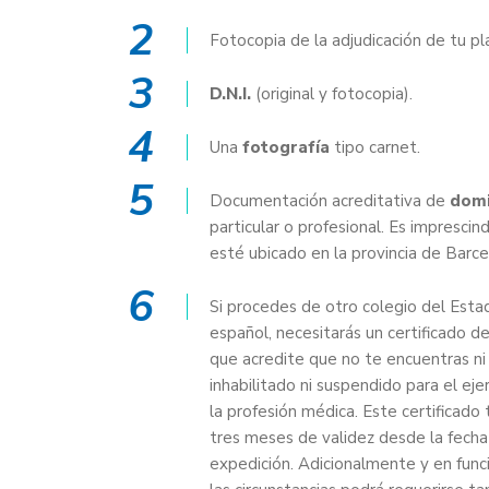
2
Fotocopia de la adjudicación de tu pl
3
D.N.I.
(original y fotocopia).
4
Una
fotografía
tipo carnet.
5
Documentación acreditativa de
domi
particular o profesional. Es imprescin
esté ubicado en la provincia de Barce
6
Si procedes de otro colegio del Esta
español, necesitarás un certificado d
que acredite que no te encuentras ni
inhabilitado ni suspendido para el ejer
la profesión médica. Este certificado 
tres meses de validez desde la fecha
expedición. Adicionalmente y en func