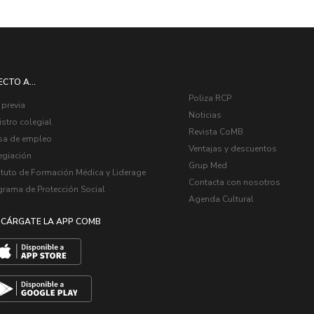
ECTO A...
Poliza RCP
 previa
Noticias
stro colegial
Revista CoMB
sa de empleo
Ventajas y descuentos
egiación
Grup Med
ituto de Formación Médica y Liderage
Contacta con nosotros
grama de Protección Social
Agenda Cultural
CÁRGATE LA APP COMB