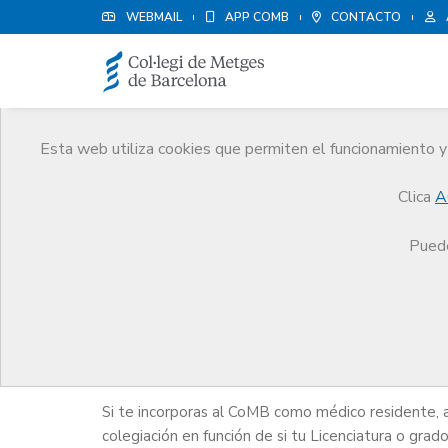
WEBMAIL
APP COMB
CONTACTO
Esta web utiliza cookies que permiten el funcionamiento y 
Médicos
Clica
A
Trámites
Médicos
Médico residente
Puede
Médico residente
Si te incorporas al CoMB como médico residente, a
colegiación en función de si tu Licenciatura o grad