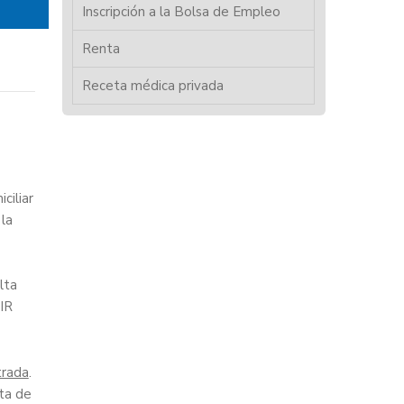
Inscripción a la Bolsa de Empleo
Renta
Receta médica privada
ciliar
 la
lta
IR
trada
.
ota de