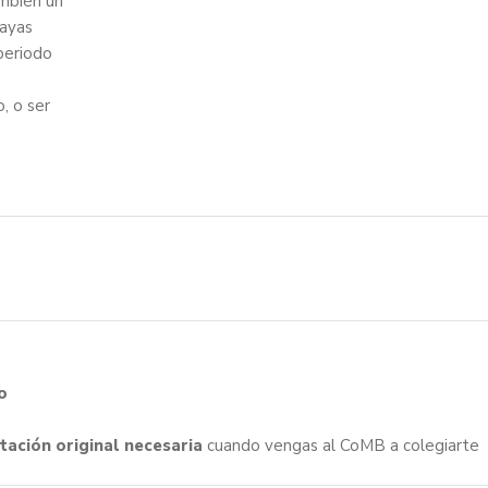
ambién un
hayas
periodo
, o ser
o
ación original necesaria
cuando vengas al CoMB a colegiarte