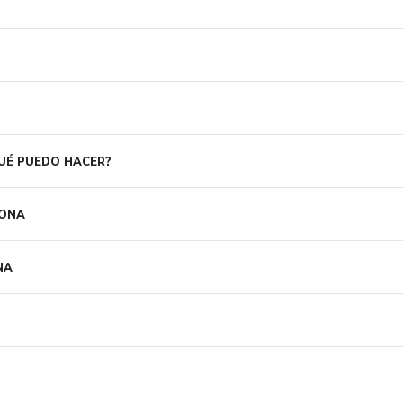
QUÉ PUEDO HACER?
LONA
NA
?