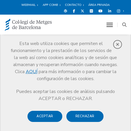
WEBMAIL
APP COMB
CONTACTO
ÁREA PRIVADA
toggle n
Esta web utiliza cookies que permiten el
funcionamiento y la prestación de los servicios de
Médicos
la web así como cookies analíticas y de sesión que
Trámites
Médicos
Baja de colegiación
almacenan y recuperan información cuando navegas.
Clica
AQUÍ
para más información o para cambiar la
configuración de las cookies.
Puedes aceptar las cookies de anàlisis pulsando
Baja de
ACEPTAR o RECHAZAR.
colegiación
ACEPTAR
RECHAZAR
Si dejas de ejercer la actividad médica en la provincia de