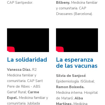
CAP Santpedor.
Bilbeny.
Medicina familiar
y comunitaria. CAP
Drassanes (Barcelona).
La solidaridad
La esperanza
de las vacunas
Vanessa Díaz.
R2
Medicina familiar y
Silvia de Sanjosé
.
comunitaria. CAP Sant
Epidemiología. ISGlobal;
Pere de Ribes - ABS
Ramon Boixeda.
Garraf Rural;
Carme
Medicina interna. Hospital
Espel.
Medicina familiar y
de Mataró;
Alba
comunitaria. Jubilada
Martínez.
Medicina