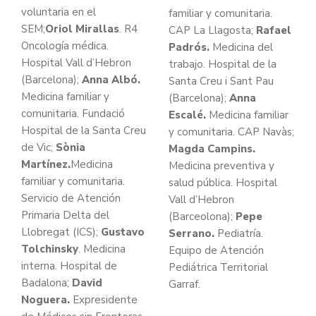
voluntaria en el
familiar y comunitaria.
SEM;
Oriol Mirallas
. R4
CAP La Llagosta;
Rafael
Oncología médica.
Padrós.
Medicina del
Hospital Vall d’Hebron
trabajo. Hospital de la
(Barcelona);
Anna Albó.
Santa Creu i Sant Pau
Medicina familiar y
(Barcelona);
Anna
comunitaria. Fundació
Escalé.
Medicina familiar
Hospital de la Santa Creu
y comunitaria. CAP Navàs;
de Vic;
Sònia
Magda Campins.
Martínez.
Medicina
Medicina preventiva y
familiar y comunitaria.
salud pública. Hospital
Servicio de Atención
Vall d’Hebron
Primaria Delta del
(Barceolona);
Pepe
Llobregat (ICS);
Gustavo
Serrano.
Pediatría.
Tolchinsky
. Medicina
Equipo de Atención
interna. Hospital de
Pediátrica Territorial
Badalona;
David
Garraf.
Noguera.
Expresidente