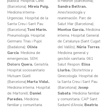
pública. Hospital Clínic
d’Hebron (Barcelona);
(Barcelona);
Mireia Puig.
Sandra Beltran.
Medicina interna-
Anestesiología y
Urgencias. Hospital de la
reanimación. Parc de
Santa Creu i Sant Pau
Salut Mar (Barcelona);
(Barcelona);
Toni Marin.
Montse Garcia.
Medicina
Pneumología. Hospital
interna. Hospital General
Germans Trias i Pujol
de Catalunya (Sant Cugat
(Badalona);
Olivia
del Vallès);
Núria Torres
.
García
. Medicina de
Medicina general y
emergencias. SEM;
gestión sanitaria. 061
Dolors Quera.
Geriatría.
Salut Respon.
Elisa
Hospital sociosanitario
Llurba.
Obstetricia y
Mutuam Güell
Ginecología. Hospital de
(Barcelona);
Marta Vidal.
la Santa Creu i Sant Pau
Medicina interna. Hospital
(Barcelona);
Josep
de Martorell;
Daniel
Sabata
. Medicina familiar
Paredes.
Medicina
y comunitaria. CAP Sant
familiar y comunitaria.
Sadurní d’Anoia;
Beatriu