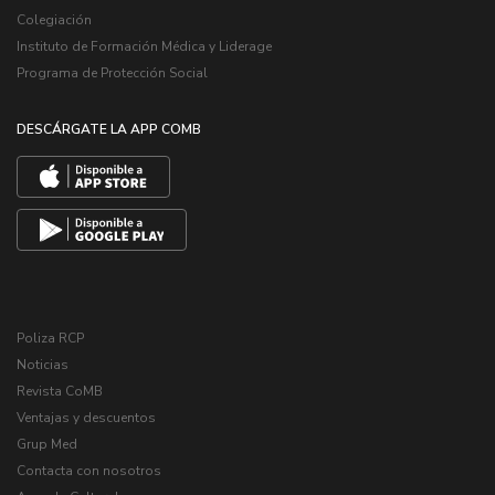
Colegiación
Instituto de Formación Médica y Liderage
Programa de Protección Social
DESCÁRGATE LA APP COMB
Poliza RCP
Noticias
Revista CoMB
Ventajas y descuentos
Grup Med
Contacta con nosotros