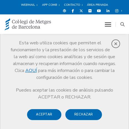
WEBMAIL
APP COMB
CONTACTO
ÁREA PRIVADA
toggle n
Esta web utiliza cookies que permiten el
funcionamiento y la prestación de los servicios de
Premios
la web así como cookies analíticas y de sesión que
El CoMB
Premios
Edición especial 2022: #INOBLIDABLES
almacenan y recuperan información cuando navegas.
Clica
AQUÍ
para más información o para cambiar la
configuración de las cookies.
Puedes aceptar las cookies de anàlisis pulsando
Edición especial 2022:
ACEPTAR o RECHAZAR.
#INOBLIDABLES
ACEPTAR
RECHAZAR
Acto de reconocimiento y