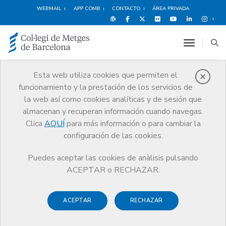
WEBMAIL
APP COMB
CONTACTO
ÁREA PRIVADA
toggle n
Esta web utiliza cookies que permiten el
funcionamiento y la prestación de los servicios de
Médicos
la web así como cookies analíticas y de sesión que
Trámites
Médicos
Incapacidad Temporal superior a 90 días
almacenan y recuperan información cuando navegas.
Clica
AQUÍ
para más información o para cambiar la
configuración de las cookies.
Puedes aceptar las cookies de anàlisis pulsando
Incapacidad Temporal
ACEPTAR o RECHAZAR.
superior a 90 días
ACEPTAR
RECHAZAR
Si has tenido un accidente o sufres una enfermedad que