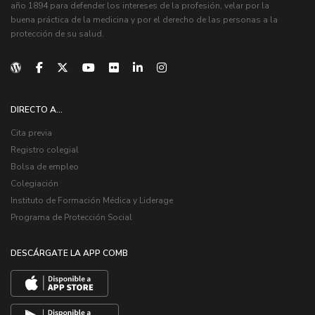
año 1894 para defender los intereses de la profesión, velar por la
buena práctica de la medicina y por el derecho de las personas a la
protección de su salud.
DIRECTO A...
Cita previa
Registro colegial
Bolsa de empleo
Colegiación
Instituto de Formación Médica y Liderage
Programa de Protección Social
DESCÁRGATE LA APP COMB