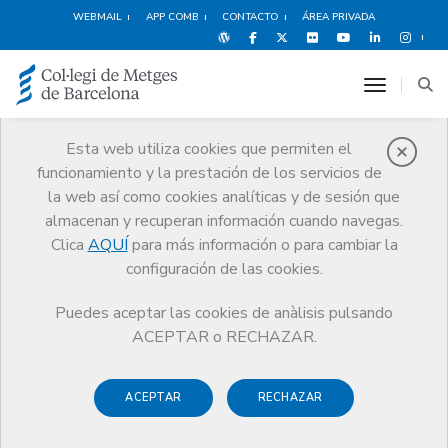
WEBMAIL
APP COMB
CONTACTO
ÁREA PRIVADA
toggle n
Esta web utiliza cookies que permiten el
funcionamiento y la prestación de los servicios de
Publicaciones
la web así como cookies analíticas y de sesión que
Comunicación
Publicaciones
almacenan y recuperan información cuando navegas.
Clica
AQUÍ
para más información o para cambiar la
configuración de las cookies.
Puedes aceptar las cookies de anàlisis pulsando
En este apartado podrá consultar las diferentes
ACEPTAR o RECHAZAR.
publicaciones editadas por el Colegio de Médicos de
Barcelona.
ACEPTAR
RECHAZAR
La Revista CoMB
, que se edita en papel y en formato