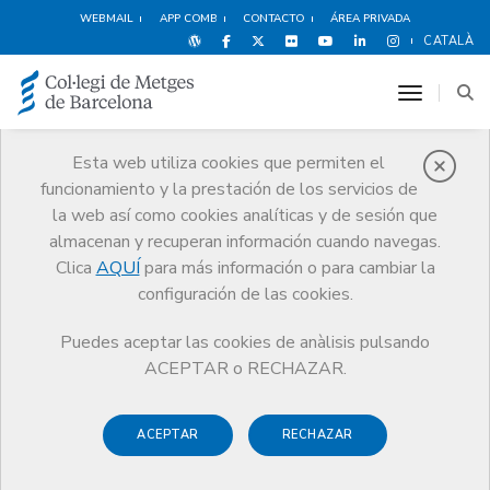
WEBMAIL
APP COMB
CONTACTO
ÁREA PRIVADA
CATALÀ
toggle n
Esta web utiliza cookies que permiten el
funcionamiento y la prestación de los servicios de
Protección social
la web así como cookies analíticas y de sesión que
Servicios
Salud y bienestar del médico
Protección social
almacenan y recuperan información cuando navegas.
Ayudas y prestaciones del programa
Dependencia
Clica
AQUÍ
para más información o para cambiar la
configuración de las cookies.
Puedes aceptar las cookies de anàlisis pulsando
ACEPTAR o RECHAZAR.
Dependencia
ACEPTAR
RECHAZAR
Un familiar dependiente, con algún tipo de
trastorno, enfermedad degenerativa puede