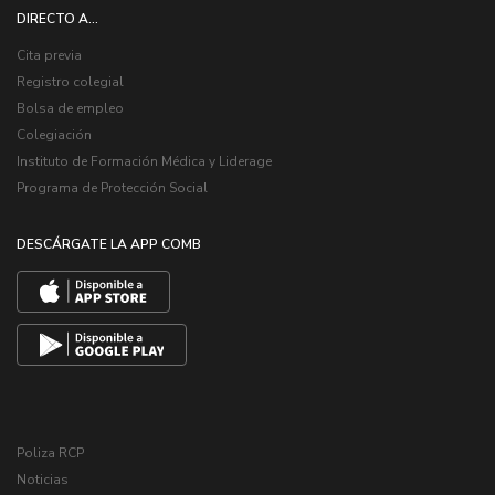
DIRECTO A...
Cita previa
Registro colegial
Bolsa de empleo
Colegiación
Instituto de Formación Médica y Liderage
Programa de Protección Social
DESCÁRGATE LA APP COMB
Poliza RCP
Noticias