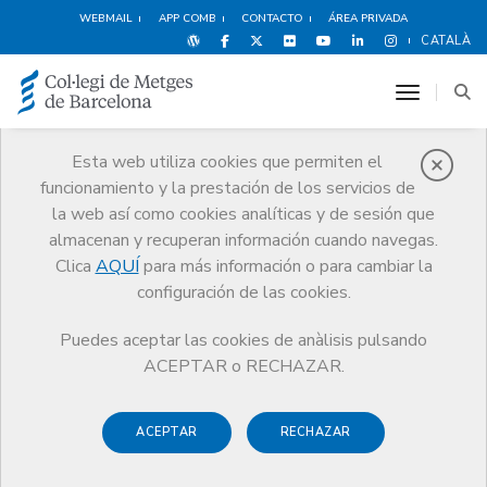
WEBMAIL
APP COMB
CONTACTO
ÁREA PRIVADA
CATALÀ
toggle n
Esta web utiliza cookies que permiten el
funcionamiento y la prestación de los servicios de
Protección social
la web así como cookies analíticas y de sesión que
Servicios
Salud y bienestar del médico
Protección social
almacenan y recuperan información cuando navegas.
Ayudas y prestaciones del programa
Clica
AQUÍ
para más información o para cambiar la
Ayuda para el tratamiento de la atención precoz a hijos de 0 a 5 años
configuración de las cookies.
Puedes aceptar las cookies de anàlisis pulsando
ACEPTAR o RECHAZAR.
Ayuda para el tratamiento
ACEPTAR
RECHAZAR
de la atención precoz a hijos