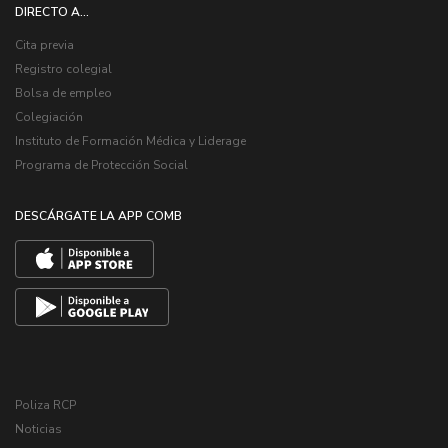
DIRECTO A...
Cita previa
Registro colegial
Bolsa de empleo
Colegiación
Instituto de Formación Médica y Liderage
Programa de Protección Social
DESCÁRGATE LA APP COMB
Poliza RCP
Noticias