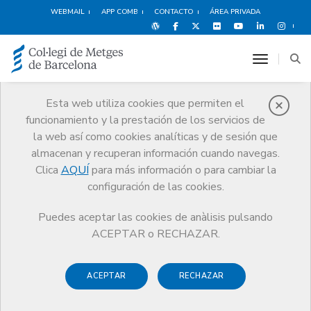
WEBMAIL
APP COMB
CONTACTO
ÁREA PRIVADA
toggle n
Salud y bienestar del
Esta web utiliza cookies que permiten el
médico
funcionamiento y la prestación de los servicios de
la web así como cookies analíticas y de sesión que
La mejor atención, servicios y recursos
almacenan y recuperan información cuando navegas.
para un ejercicio saludable
Clica
AQUÍ
para más información o para cambiar la
configuración de las cookies.
Puedes aceptar las cookies de anàlisis pulsando
ACEPTAR o RECHAZAR.
ACEPTAR
RECHAZAR