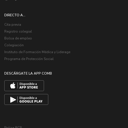
DIRECTO A...
Cita previa
Registro colegial
Bolsa de empleo
Colegiación
Instituto de Formación Médica y Liderage
Programa de Protección Social
DESCÁRGATE LA APP COMB
Poliza RCP