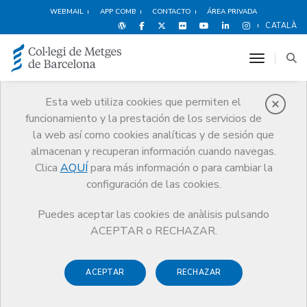
WEBMAIL
APP COMB
CONTACTO
ÁREA PRIVADA
CATALÀ
toggle n
Esta web utiliza cookies que permiten el
funcionamiento y la prestación de los servicios de
Ventajas y
la web así como cookies analíticas y de sesión que
descuentos
almacenan y recuperan información cuando navegas.
Clica
AQUÍ
para más información o para cambiar la
Servicios
Otros servicios
Ventajas y descuentos
Vivienda
configuración de las cookies.
Puedes aceptar las cookies de anàlisis pulsando
ACEPTAR o RECHAZAR.
ACEPTAR
RECHAZAR
Espectáculos
Deportes y
Hoteles
Bienestar