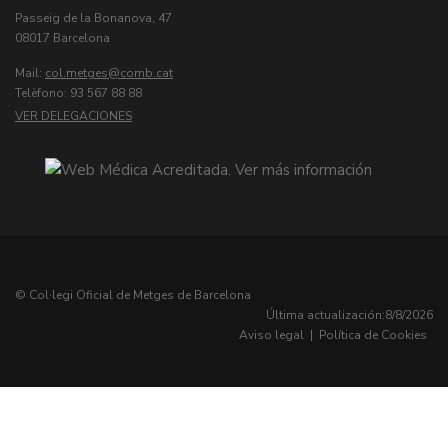
Passeig de la Bonanova, 47
08017 Barcelona
Mail:
col.metges
Telèfono: 93 567 88 88
VER DELEGACIONES
© Col·legi Oficial de Metges de Barcelona
Última actualización:
8/8/2026
Aviso legal
|
Política de Cookies