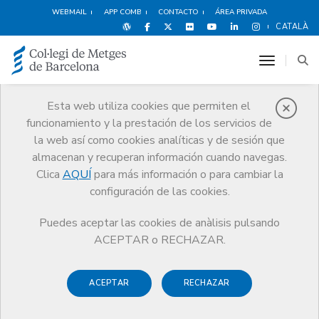
WEBMAIL
APP COMB
CONTACTO
ÁREA PRIVADA
CATALÀ
toggle n
Esta web utiliza cookies que permiten el
funcionamiento y la prestación de los servicios de
Ventajas y
la web así como cookies analíticas y de sesión que
descuentos
almacenan y recuperan información cuando navegas.
Clica
AQUÍ
para más información o para cambiar la
Servicios
Otros servicios
Ventajas y descuentos
Vehículos
configuración de las cookies.
Puedes aceptar las cookies de anàlisis pulsando
ACEPTAR o RECHAZAR.
ACEPTAR
RECHAZAR
Compras
Ocio y Cultura
Espectáculos