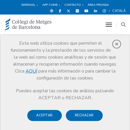
WEBMAIL
APP COMB
CONTACTO
ÁREA PRIVADA
CATALÀ
toggle n
Esta web utiliza cookies que permiten el
funcionamiento y la prestación de los servicios de
Ventajas y
la web así como cookies analíticas y de sesión que
descuentos
almacenan y recuperan información cuando navegas.
Clica
AQUÍ
para más información o para cambiar la
Servicios
Otros servicios
Ventajas y descuentos
Estudiantes
configuración de las cookies.
Puedes aceptar las cookies de anàlisis pulsando
ACEPTAR o RECHAZAR.
ACEPTAR
RECHAZAR
Ocio y Cultura
Espectáculos
Deportes y
Bienestar