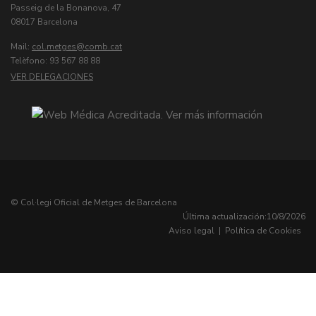
Passeig de la Bonanova, 47
08017 Barcelona
Mail:
col.metges
Telèfono: 93 567 88 88
VER DELEGACIONES
© Col·legi Oficial de Metges de Barcelona
Última actualización:
10/8/2026
Aviso legal
|
Política de Cookies