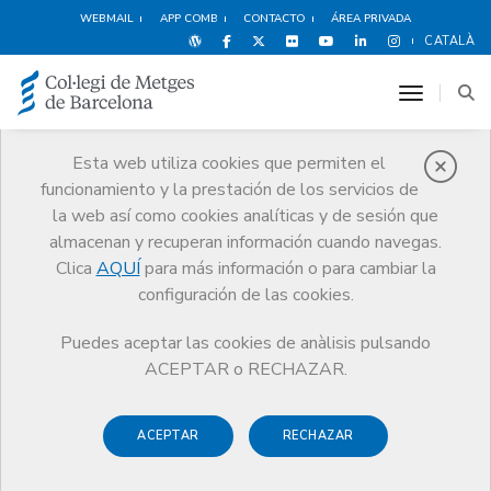
WEBMAIL
APP COMB
CONTACTO
ÁREA PRIVADA
CATALÀ
toggle n
Esta web utiliza cookies que permiten el
funcionamiento y la prestación de los servicios de
Ventajas y
la web así como cookies analíticas y de sesión que
descuentos
almacenan y recuperan información cuando navegas.
Clica
AQUÍ
para más información o para cambiar la
Servicios
Otros servicios
Ventajas y descuentos
configuración de las cookies.
Deportes y Bienestar
Puedes aceptar las cookies de anàlisis pulsando
ACEPTAR o RECHAZAR.
ACEPTAR
RECHAZAR
Ocio y Cultura
Espectáculos
Deportes y