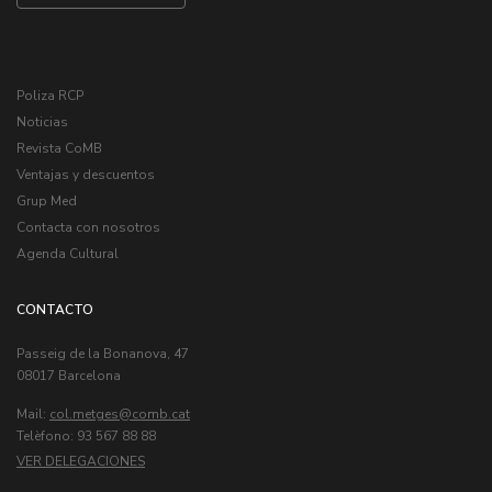
Poliza RCP
Noticias
Revista CoMB
Ventajas y descuentos
Grup Med
Contacta con nosotros
Agenda Cultural
CONTACTO
Passeig de la Bonanova, 47
08017 Barcelona
Mail:
col.metges
Telèfono: 93 567 88 88
VER DELEGACIONES