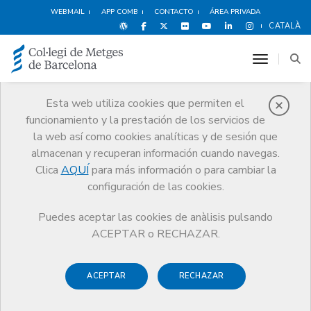
WEBMAIL
APP COMB
CONTACTO
ÁREA PRIVADA
CATALÀ
toggle n
Esta web utiliza cookies que permiten el
funcionamiento y la prestación de los servicios de
Ventajas y
la web así como cookies analíticas y de sesión que
descuentos
almacenan y recuperan información cuando navegas.
Clica
AQUÍ
para más información o para cambiar la
Servicios
Otros servicios
Ventajas y descuentos
Vehículos
configuración de las cookies.
Motoinsitu
Puedes aceptar las cookies de anàlisis pulsando
ACEPTAR o RECHAZAR.
ACEPTAR
RECHAZAR
Deportes y
Hoteles
Alimentación