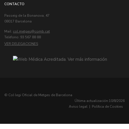
CONTACTO
Passeig de la Bonanova, 47
08017 Barcelona
Mail:
col.metges
Telèfono: 93 567 88 88
VER DELEGACIONES
© Col·legi Oficial de Metges de Barcelona
Última actualización:
10/8/2026
Aviso legal
|
Política de Cookies