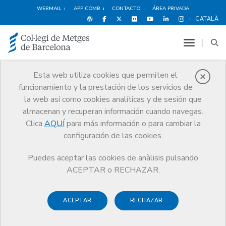
WEBMAIL
APP COMB
CONTACTO
ÁREA PRIVADA
CATALÀ
toggle n
Esta web utiliza cookies que permiten el
funcionamiento y la prestación de los servicios de
Ventajas y
la web así como cookies analíticas y de sesión que
descuentos
almacenan y recuperan información cuando navegas.
Clica
AQUÍ
para más información o para cambiar la
Servicios
Otros servicios
Ventajas y descuentos
configuración de las cookies.
Ocio y Cultura
Visita Observatorio Fabra
Puedes aceptar las cookies de anàlisis pulsando
ACEPTAR o RECHAZAR.
ACEPTAR
RECHAZAR
Deportes y
Hoteles
Alimentación