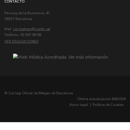
CONTACTO
Passeig de la Bonanova, 47
08017 Barcelona
Mail:
col.metges
Telèfono: 93 567 88 88
VER DELEGACIONES
© Col·legi Oficial de Metges de Barcelona
Última actualización:
6/8/2026
Aviso legal
|
Política de Cookies