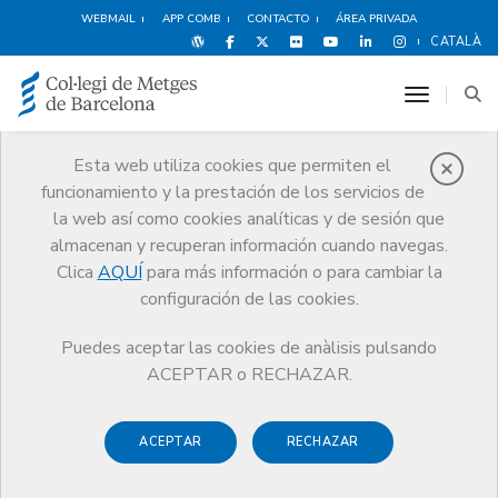
WEBMAIL
APP COMB
CONTACTO
ÁREA PRIVADA
CATALÀ
toggle n
Esta web utiliza cookies que permiten el
funcionamiento y la prestación de los servicios de
Ventajas y
la web así como cookies analíticas y de sesión que
descuentos
almacenan y recuperan información cuando navegas.
Clica
AQUÍ
para más información o para cambiar la
Servicios
Otros servicios
Ventajas y descuentos
configuración de las cookies.
Formación Personal
Memorias Ediciones
Puedes aceptar las cookies de anàlisis pulsando
ACEPTAR o RECHAZAR.
ACEPTAR
RECHAZAR
Espectáculos
Deportes y
Hoteles