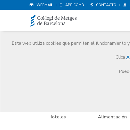
WEBMAIL
APP COMB
CONTACTO
Esta web utiliza cookies que permiten el funcionamiento y 
Ventajas y descuentos
Clica
A
Servicios
Otros servicios
Ventajas y descuento
Puede
y Bienestar
Hoteles
Alimentación