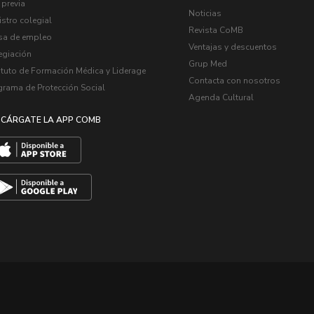
 previa
Noticias
stro colegial
Revista CoMB
sa de empleo
Ventajas y descuentos
egiación
Grup Med
ituto de Formación Médica y Liderage
Contacta con nosotros
grama de Protección Social
Agenda Cultural
CÁRGATE LA APP COMB