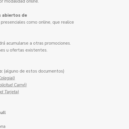
or modalidad online.
 abiertos de
o presenciales como online, que realice
odrá acumularse a otras promociones.
es u ofertas existentes.
o:
(alguno de estos documentos)
Colegial)
olicitud Carné)
ud Tarjeta)
ull
ona