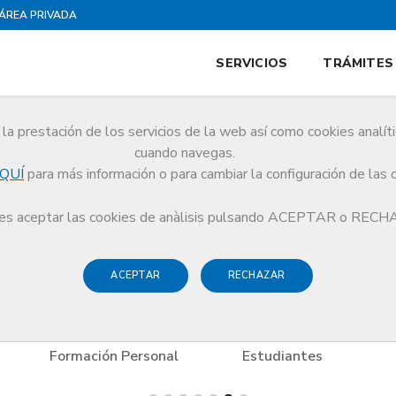
ÁREA PRIVADA
SERVICIOS
TRÁMITES
la prestación de los servicios de la web así como cookies analít
cuando navegas.
QUÍ
para más información o para cambiar la configuración de las 
s
Formación Personal
LA SALLE, Universidad Ramon Llull
s aceptar las cookies de anàlisis pulsando ACEPTAR o REC
ACEPTAR
RECHAZAR
Formación Personal
Estudiantes