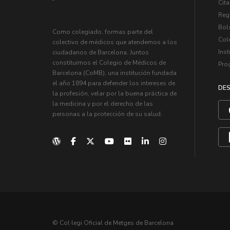
Cita
Regi
Bol
Como colegiado, formas parte del
Col
colectivo de médicos que atendemos a los
Inst
ciudadanos de Barcelona. Juntos
constituimos el Colegio de Médicos de
Pro
Barcelona (CoMB), una institución fundada
el año 1894 para defender los intereses de
DES
la profesión, velar por la buena práctica de
la medicina y por el derecho de las
personas a la protección de su salud.
© Col·legi Oficial de Metges de Barcelona