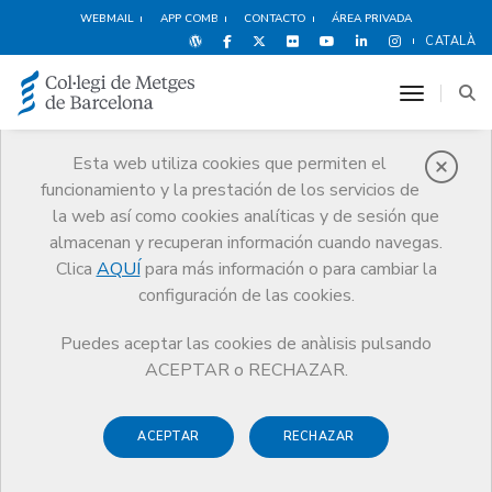
WEBMAIL
APP COMB
CONTACTO
ÁREA PRIVADA
CATALÀ
toggle n
Esta web utiliza cookies que permiten el
funcionamiento y la prestación de los servicios de
Ventajas y
la web así como cookies analíticas y de sesión que
descuentos
almacenan y recuperan información cuando navegas.
Clica
AQUÍ
para más información o para cambiar la
Servicios
Otros servicios
Ventajas y descuentos
configuración de las cookies.
Deportes y Bienestar
Seven Dance
Puedes aceptar las cookies de anàlisis pulsando
ACEPTAR o RECHAZAR.
ACEPTAR
RECHAZAR
Deportes y
Hoteles
Alimentación