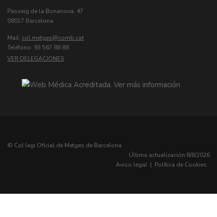
Passeig de la Bonanova, 47
08017 Barcelona
Mail:
col.metges
Telèfono: 93 567 88 88
VER DELEGACIONES
© Col·legi Oficial de Metges de Barcelona
Última actualización:
8/8/2026
Aviso legal
|
Política de Cookies