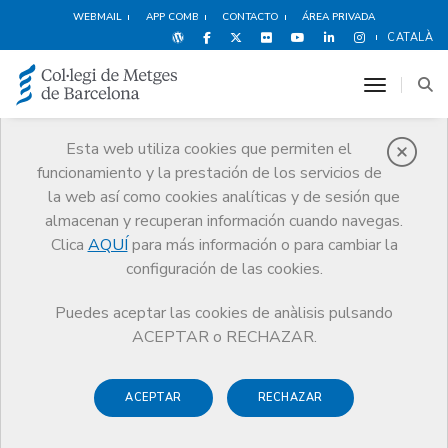
WEBMAIL
APP COMB
CONTACTO
ÁREA PRIVADA
CATALÀ
toggle n
Esta web utiliza cookies que permiten el
funcionamiento y la prestación de los servicios de
Ventajas y
la web así como cookies analíticas y de sesión que
descuentos
almacenan y recuperan información cuando navegas.
Clica
AQUÍ
para más información o para cambiar la
Servicios
Otros servicios
Ventajas y descuentos
configuración de las cookies.
Espectáculos
Festival Clàssics L’Escala-Empúries
Puedes aceptar las cookies de anàlisis pulsando
ACEPTAR o RECHAZAR.
ACEPTAR
RECHAZAR
Espectáculos
Deportes y
Hoteles