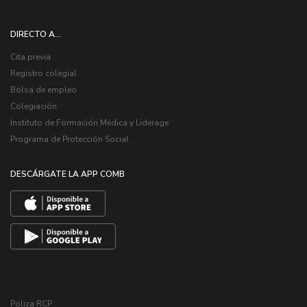
DIRECTO A...
Cita previa
Registro colegial
Bolsa de empleo
Colegiación
Instituto de Formación Médica y Liderage
Programa de Protección Social
DESCÁRGATE LA APP COMB
Poliza RCP