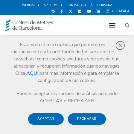
WEBMAIL
APP COMB
CONTACTO
ÁREA PRIVADA
CATALÀ
toggle n
Esta web utiliza cookies que permiten el
funcionamiento y la prestación de los servicios de
Ventajas y
la web así como cookies analíticas y de sesión que
descuentos
almacenan y recuperan información cuando navegas.
Clica
AQUÍ
para más información o para cambiar la
Servicios
Otros servicios
Ventajas y descuentos
configuración de las cookies.
Consultorio y empresa
KR medicine
Puedes aceptar las cookies de anàlisis pulsando
ACEPTAR o RECHAZAR.
ACEPTAR
RECHAZAR
Deportes y
Hoteles
Alimentación