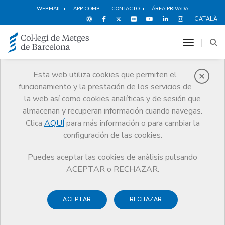
WEBMAIL
APP COMB
CONTACTO
ÁREA PRIVADA
CATALÀ
toggle n
Esta web utiliza cookies que permiten el
funcionamiento y la prestación de los servicios de
Ventajas y
la web así como cookies analíticas y de sesión que
descuentos
almacenan y recuperan información cuando navegas.
Clica
AQUÍ
para más información o para cambiar la
Servicios
Otros servicios
Ventajas y descuentos
configuración de las cookies.
Alimentación
LA TERRAZA DE BONANOVA CATERING
Puedes aceptar las cookies de anàlisis pulsando
ACEPTAR o RECHAZAR.
ACEPTAR
RECHAZAR
Deportes y
Hoteles
Alimentación