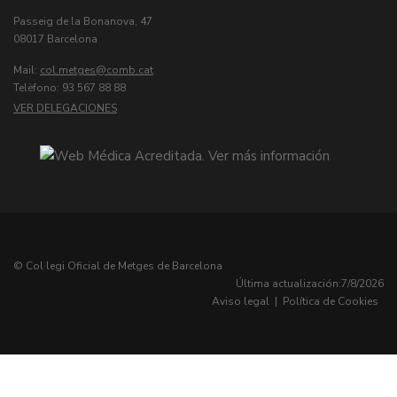
Passeig de la Bonanova, 47
08017 Barcelona
Mail:
col.metges
Telèfono: 93 567 88 88
VER DELEGACIONES
© Col·legi Oficial de Metges de Barcelona
Última actualización:
7/8/2026
Aviso legal
|
Política de Cookies