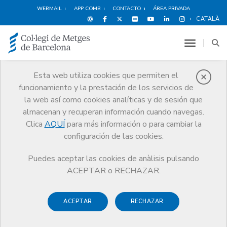
WEBMAIL
APP COMB
CONTACTO
ÁREA PRIVADA
CATALÀ
toggle n
Esta web utiliza cookies que permiten el
funcionamiento y la prestación de los servicios de
Ventajas y
la web así como cookies analíticas y de sesión que
descuentos
almacenan y recuperan información cuando navegas.
Clica
AQUÍ
para más información o para cambiar la
Servicios
Otros servicios
Ventajas y descuentos
configuración de las cookies.
Alimentación
Cooperativa Aceite Godall
Puedes aceptar las cookies de anàlisis pulsando
ACEPTAR o RECHAZAR.
ACEPTAR
RECHAZAR
Espectáculos
Deportes y
Hoteles