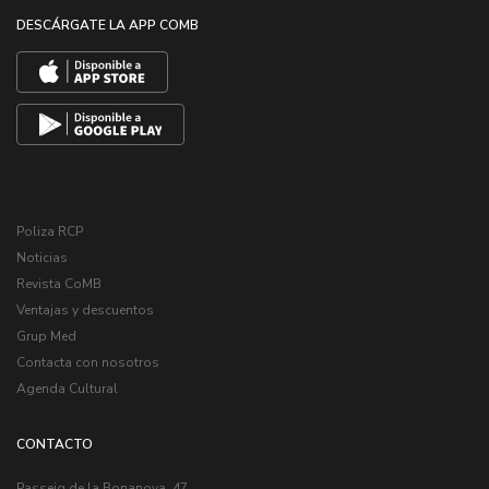
DESCÁRGATE LA APP COMB
Poliza RCP
Noticias
Revista CoMB
Ventajas y descuentos
Grup Med
Contacta con nosotros
Agenda Cultural
CONTACTO
Passeig de la Bonanova, 47