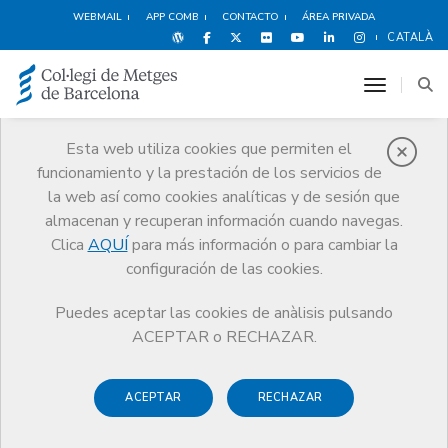
WEBMAIL
APP COMB
CONTACTO
ÁREA PRIVADA
CATALÀ
toggle n
Esta web utiliza cookies que permiten el
funcionamiento y la prestación de los servicios de
Noticias
la web así como cookies analíticas y de sesión que
Comunicación
Noticias
almacenan y recuperan información cuando navegas.
Vídeo de la Conferencia Internacional Sobre la Salud de los Médicos
celebrada en Londres, donde participó Dr. Jaume Padrós, Secretario
Clica
AQUÍ
para más información o para cambiar la
del COMB
configuración de las cookies.
Puedes aceptar las cookies de anàlisis pulsando
ACEPTAR o RECHAZAR.
ACEPTAR
RECHAZAR
26 NOVIEMBRE DE 2008
Vídeo de la Conferencia