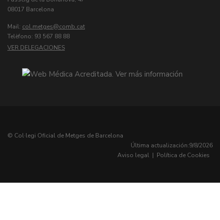
08017 Barcelona
Mail:
col.metges
Telèfono: 93 567 88 88
VER DELEGACIONES
© Col·legi Oficial de Metges de Barcelona
Última actualización:
9/8/2026
Aviso legal
|
Política de Cookies