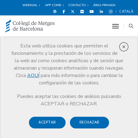
WEBMAIL
APP COMB
CONTACTO
ÁREA PRIVADA
CATALÀ
toggle n
Esta web utiliza cookies que permiten el
funcionamiento y la prestación de los servicios de
Noticias
la web así como cookies analíticas y de sesión que
Comunicación
Noticias
almacenan y recuperan información cuando navegas.
Una sentencia del Tribunal de Justicia de la Unión Europea confirma el
abuso de la contratación temporal en la sanidad pública española
Clica
AQUÍ
para más información o para cambiar la
configuración de las cookies.
Puedes aceptar las cookies de anàlisis pulsando
ACEPTAR o RECHAZAR.
ACEPTAR
RECHAZAR
16 SEPTIEMBRE DE 2016
Una sentencia del Tribunal de