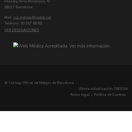
Passeig de la Bonanova, 47
08017 Barcelona
Mail:
col.metges
Telèfono: 93 567 88 88
VER DELEGACIONES
© Col·legi Oficial de Metges de Barcelona
Última actualización:
7/8/2026
Aviso legal
|
Política de Cookies