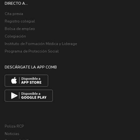
DIRECTO A...
Cita previa
Registro colegial
Bolsa de empleo
Colegiación
Instituto de Formación Médica y Liderage
Programa de Protección Social
DESCÁRGATE LA APP COMB
Poliza RCP
Noticias