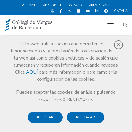
WEBMAIL
APP COMB
CONTACTO
ÁREA PRIVADA
CATALÀ
toggle n
Esta web utiliza cookies que permiten el
funcionamiento y la prestación de los servicios de
Noticias
la web así como cookies analíticas y de sesión que
Comunicación
Noticias
almacenan y recuperan información cuando navegas.
Televisió de Catalunya busca médicos para un nuevo programa
Clica
AQUÍ
para más información o para cambiar la
configuración de las cookies.
Puedes aceptar las cookies de anàlisis pulsando
ACEPTAR o RECHAZAR.
2 MARZO DE 2007
ACEPTAR
RECHAZAR
Televisió de Catalunya busca
médicos para un nuevo