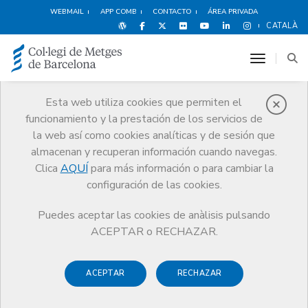
WEBMAIL
APP COMB
CONTACTO
ÁREA PRIVADA
CATALÀ
toggle n
Esta web utiliza cookies que permiten el
funcionamiento y la prestación de los servicios de
Noticias
la web así como cookies analíticas y de sesión que
Comunicación
Noticias
almacenan y recuperan información cuando navegas.
Se constituye la nueva Asamblea de Compromisarios con numerosa
asistencia y participación
Clica
AQUÍ
para más información o para cambiar la
configuración de las cookies.
Puedes aceptar las cookies de anàlisis pulsando
ACEPTAR o RECHAZAR.
ACEPTAR
RECHAZAR
3 ABRIL DE 2014
Se constituye la nueva