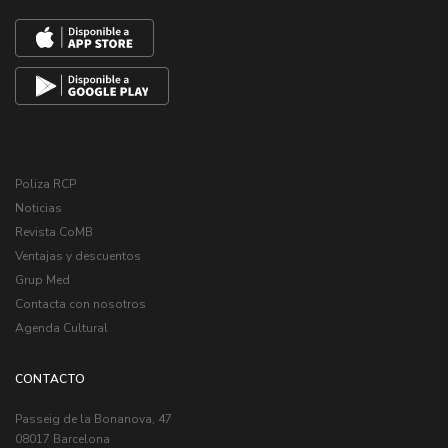
Poliza RCP
Noticias
Revista CoMB
Ventajas y descuentos
Grup Med
Contacta con nosotros
Agenda Cultural
CONTACTO
Passeig de la Bonanova, 47
08017 Barcelona