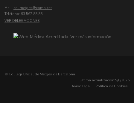
Mail:
col.metges
Telèfono: 93 567 88 88
VER DELEGACIONES
© Col·legi Oficial de Metges de Barcelona
Última actualización:
9/8/2026
Aviso legal
|
Política de Cookies