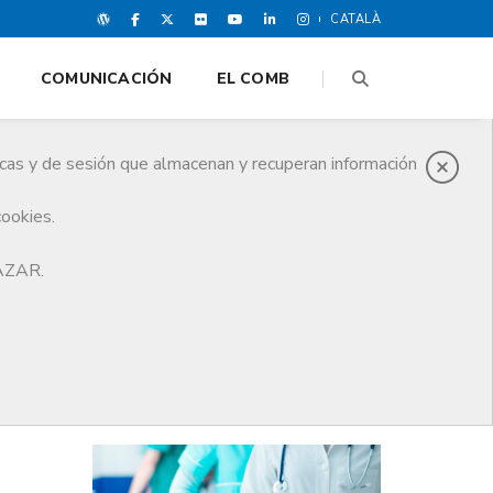
CATALÀ
COMUNICACIÓN
EL COMB
icas y de sesión que almacenan y recuperan información
cookies.
rno del COMB, en el mismo diario
HAZAR.
ÚLTIMAS NOTICIAS