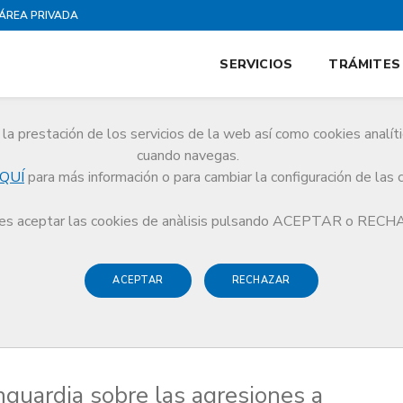
ÁREA PRIVADA
SERVICIOS
TRÁMITES
la prestación de los servicios de la web así como cookies analít
cuando navegas.
QUÍ
para más información o para cambiar la configuración de las 
a médicos, y artículo de opinión de la Dra. Pilar Arrizabalaga, Junta de Gobie
s aceptar las cookies de anàlisis pulsando ACEPTAR o REC
ACEPTAR
RECHAZAR
nguardia sobre las agresiones a