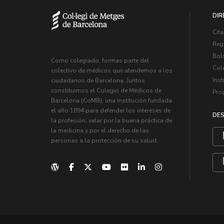
DIR
Cita
Regi
Bol
Como colegiado, formas parte del
Col
colectivo de médicos que atendemos a los
Inst
ciudadanos de Barcelona. Juntos
constituimos el Colegio de Médicos de
Pro
Barcelona (CoMB), una institución fundada
el año 1894 para defender los intereses de
DES
la profesión, velar por la buena práctica de
la medicina y por el derecho de las
personas a la protección de su salud.