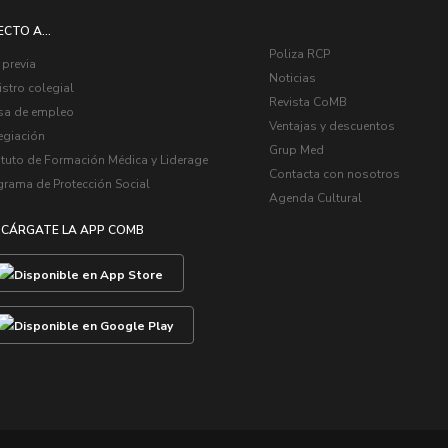
ECTO A...
Poliza RCP
 previa
Noticias
stro colegial
Revista CoMB
sa de empleo
Ventajas y descuentos
egiación
Grup Med
ituto de Formación Médica y Liderage
Contacta con nosotros
grama de Protección Social
Agenda Cultural
CÁRGATE LA APP COMB