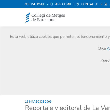
WEBMAIL
APP COMB
CONTACTO
Esta web utiliza cookies que permiten el funcionamiento y 
Noticias
Clica
A
Comunicación
Noticias
Reportaje y editoral de La Vanguardia sobre las agresiones 
Puede
16 MARZO DE 2009
Reportaje y editoral de La Va