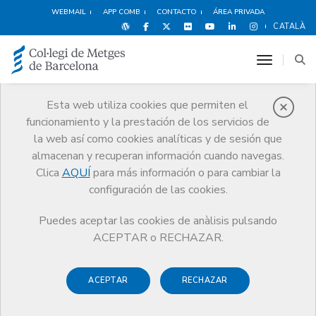
WEBMAIL
APP COMB
CONTACTO
ÁREA PRIVADA
CATALÀ
toggle n
Esta web utiliza cookies que permiten el
funcionamiento y la prestación de los servicios de
Noticias
la web así como cookies analíticas y de sesión que
Comunicación
Noticias
almacenan y recuperan información cuando navegas.
RENTA 2015. Descarga la información de utilidad fiscal
Clica
AQUÍ
para más información o para cambiar la
configuración de las cookies.
Puedes aceptar las cookies de anàlisis pulsando
ACEPTAR o RECHAZAR.
4 ABRIL DE 2016
ACEPTAR
RECHAZAR
RENTA 2015. Descarga la
información de utilidad fiscal