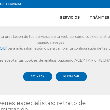
ÁREA PRIVADA
SERVICIOS
TRÁMITES
la prestación de los servicios de la web así como cookies analít
cuando navegas.
QUÍ
para más información o para cambiar la configuración de las 
dicos jóvenes especialistas: retrato de pluriempleo, temporalidad y emigració
s aceptar las cookies de anàlisis pulsando ACEPTAR o REC
ACEPTAR
RECHAZAR
venes especialistas: retrato de
emigración