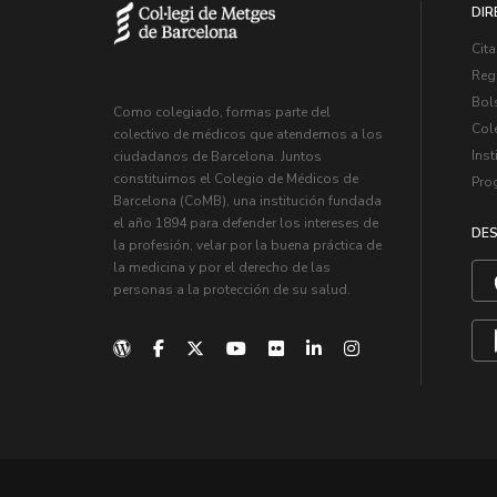
DIR
Cita
Regi
Bol
Como colegiado, formas parte del
Col
colectivo de médicos que atendemos a los
Inst
ciudadanos de Barcelona. Juntos
constituimos el Colegio de Médicos de
Pro
Barcelona (CoMB), una institución fundada
el año 1894 para defender los intereses de
DES
la profesión, velar por la buena práctica de
la medicina y por el derecho de las
personas a la protección de su salud.