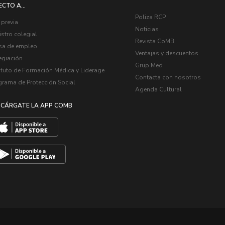
ECTO A...
Poliza RCP
 previa
Noticias
stro colegial
Revista CoMB
sa de empleo
Ventajas y descuentos
egiación
Grup Med
ituto de Formación Médica y Liderage
Contacta con nosotros
grama de Protección Social
Agenda Cultural
CÁRGATE LA APP COMB