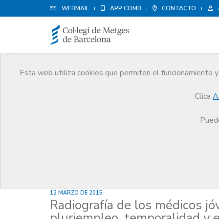
WEBMAIL
APP COMB
CONTACTO
Esta web utiliza cookies que permiten el funcionamiento y 
Noticias
Clica
A
Comunicación
Noticias
Radiografía de los mé
Puede
12 MARZO DE 2015
Radiografía de los médicos jó
pluriempleo, temporalidad y 