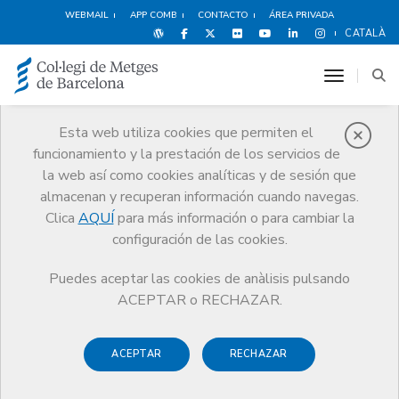
WEBMAIL
APP COMB
CONTACTO
ÁREA PRIVADA
CATALÀ
toggle n
Esta web utiliza cookies que permiten el
funcionamiento y la prestación de los servicios de
Noticias
la web así como cookies analíticas y de sesión que
Comunicación
Noticias
almacenan y recuperan información cuando navegas.
Puesta en funcionamiento del registro de voluntades anticipadas
Clica
AQUÍ
para más información o para cambiar la
configuración de las cookies.
Puedes aceptar las cookies de anàlisis pulsando
ACEPTAR o RECHAZAR.
1 JULIO DE 2002
ACEPTAR
RECHAZAR
Puesta en funcionamiento del
registro de voluntades