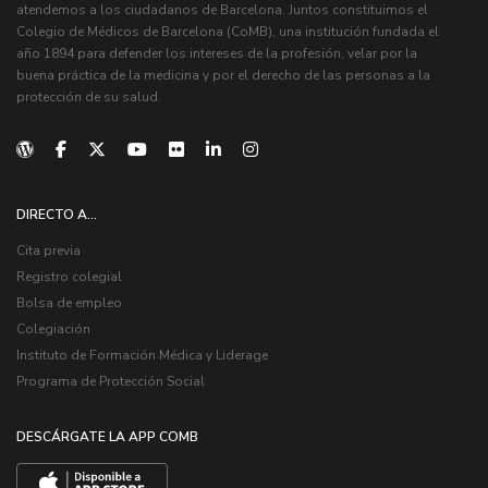
atendemos a los ciudadanos de Barcelona. Juntos constituimos el
Colegio de Médicos de Barcelona (CoMB), una institución fundada el
año 1894 para defender los intereses de la profesión, velar por la
buena práctica de la medicina y por el derecho de las personas a la
protección de su salud.
DIRECTO A...
Cita previa
Registro colegial
Bolsa de empleo
Colegiación
Instituto de Formación Médica y Liderage
Programa de Protección Social
DESCÁRGATE LA APP COMB