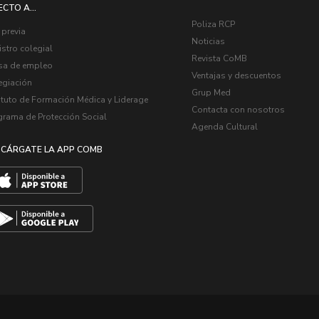
ECTO A...
Poliza RCP
 previa
Noticias
stro colegial
Revista CoMB
sa de empleo
Ventajas y descuentos
egiación
Grup Med
ituto de Formación Médica y Liderage
Contacta con nosotros
grama de Protección Social
Agenda Cultural
CÁRGATE LA APP COMB