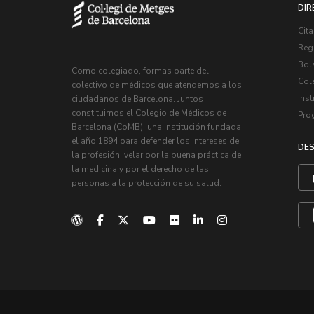
DIR
Cita
Regi
Bol
Como colegiado, formas parte del
Col
colectivo de médicos que atendemos a los
Inst
ciudadanos de Barcelona. Juntos
constituimos el Colegio de Médicos de
Pro
Barcelona (CoMB), una institución fundada
el año 1894 para defender los intereses de
DES
la profesión, velar por la buena práctica de
la medicina y por el derecho de las
personas a la protección de su salud.