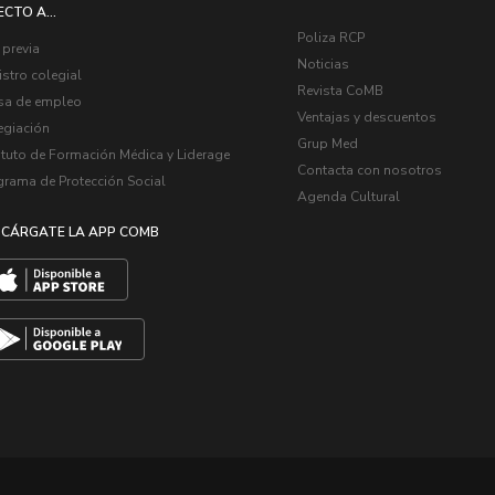
ECTO A...
Poliza RCP
 previa
Noticias
stro colegial
Revista CoMB
sa de empleo
Ventajas y descuentos
egiación
Grup Med
ituto de Formación Médica y Liderage
Contacta con nosotros
grama de Protección Social
Agenda Cultural
CÁRGATE LA APP COMB