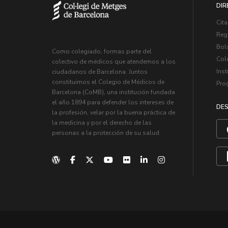
DIR
Cita
Regi
Bol
Como colegiado, formas parte del
Col
colectivo de médicos que atendemos a los
Inst
ciudadanos de Barcelona. Juntos
constituimos el Colegio de Médicos de
Pro
Barcelona (CoMB), una institución fundada
el año 1894 para defender los intereses de
DES
la profesión, velar por la buena práctica de
la medicina y por el derecho de las
personas a la protección de su salud.