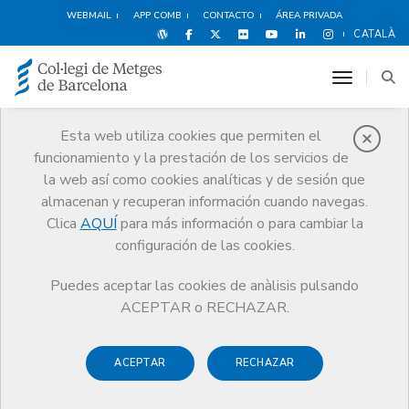
WEBMAIL
APP COMB
CONTACTO
ÁREA PRIVADA
CATALÀ
toggle n
Esta web utiliza cookies que permiten el
funcionamiento y la prestación de los servicios de
Noticias
la web así como cookies analíticas y de sesión que
Comunicación
Noticias
almacenan y recuperan información cuando navegas.
Posición ante los reiterados ataques a hospitales y otros servicios
sanitarios en zonas en conflicto
Clica
AQUÍ
para más información o para cambiar la
configuración de las cookies.
Puedes aceptar las cookies de anàlisis pulsando
ACEPTAR o RECHAZAR.
ACEPTAR
RECHAZAR
3 MAYO DE 2016
Posición ante los reiterados