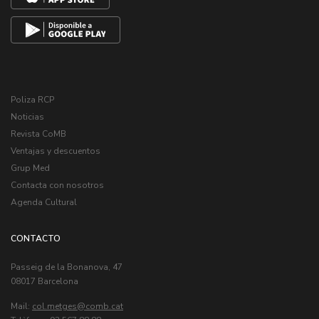
Poliza RCP
Noticias
Revista CoMB
Ventajas y descuentos
Grup Med
Contacta con nosotros
Agenda Cultural
CONTACTO
Passeig de la Bonanova, 47
08017 Barcelona
Mail:
col.metges