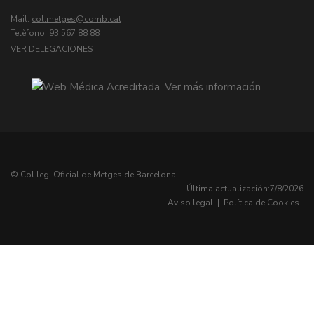
Mail:
col.metges
Telèfono: 93 567 88 88
VER DELEGACIONES
© Col·legi Oficial de Metges de Barcelona
Última actualización:
7/8/2026
Aviso legal
|
Política de Cookies