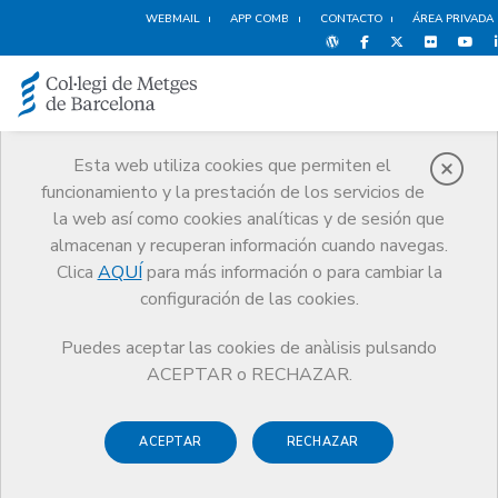
WEBMAIL
APP COMB
CONTACTO
ÁREA PRIVADA
Esta web utiliza cookies que permiten el
funcionamiento y la prestación de los servicios de
Noticias
la web así como cookies analíticas y de sesión que
Comunicación
Noticias
oriol mitjà
almacenan y recuperan información cuando navegas.
Clica
AQUÍ
para más información o para cambiar la
configuración de las cookies.
Puedes aceptar las cookies de anàlisis pulsando
ACEPTAR o RECHAZAR.
12 MAYO DE 2016
oriol mitjà
ACEPTAR
RECHAZAR