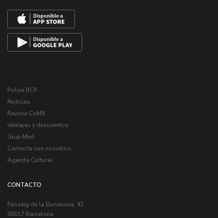
Poliza RCP
Noticias
Revista CoMB
Ventajas y descuentos
Grup Med
Contacta con nosotros
Agenda Cultural
CONTACTO
Passeig de la Bonanova, 47
08017 Barcelona