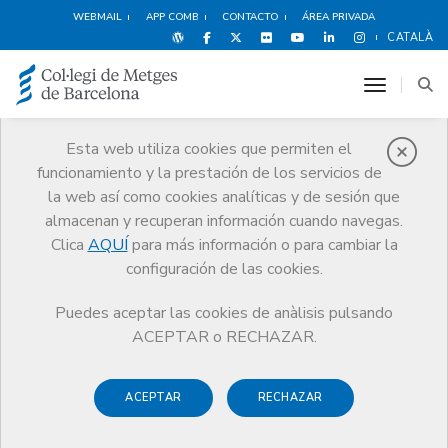
WEBMAIL
APP COMB
CONTACTO
ÁREA PRIVADA
CATALÀ
toggle n
Esta web utiliza cookies que permiten el
funcionamiento y la prestación de los servicios de
Noticias
la web así como cookies analíticas y de sesión que
Comunicación
Noticias
almacenan y recuperan información cuando navegas.
Nota informativa sobre la Ley de Protección de Menores
Clica
AQUÍ
para más información o para cambiar la
configuración de las cookies.
Puedes aceptar las cookies de anàlisis pulsando
ACEPTAR o RECHAZAR.
19 ENERO DE 2016
ACEPTAR
RECHAZAR
Nota informativa sobre la Ley
de Protección de Menores