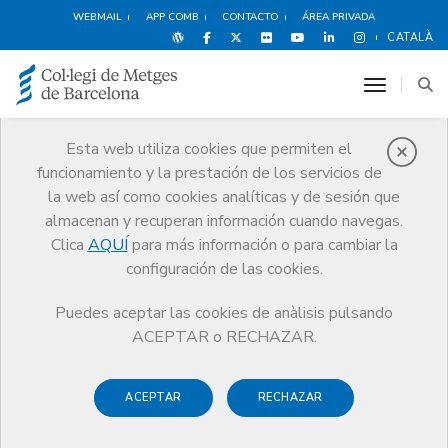
WEBMAIL
APP COMB
CONTACTO
ÁREA PRIVADA
CATALÀ
toggle n
Esta web utiliza cookies que permiten el
funcionamiento y la prestación de los servicios de
Noticias
la web así como cookies analíticas y de sesión que
Comunicación
Noticias
almacenan y recuperan información cuando navegas.
Nota de prensa de la semFYC solicitando la simplificación de los
trámites de baja laboral para dar respuesta a la epidemia de gripe A
Clica
AQUÍ
para más información o para cambiar la
configuración de las cookies.
Puedes aceptar las cookies de anàlisis pulsando
ACEPTAR o RECHAZAR.
ACEPTAR
RECHAZAR
6 DICIEMBRE DE 2009
Nota de prensa de la semFYC