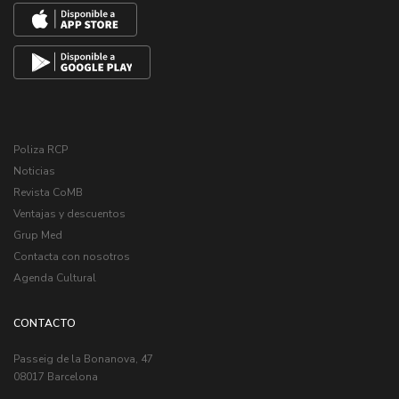
Poliza RCP
Noticias
Revista CoMB
Ventajas y descuentos
Grup Med
Contacta con nosotros
Agenda Cultural
CONTACTO
Passeig de la Bonanova, 47
08017 Barcelona