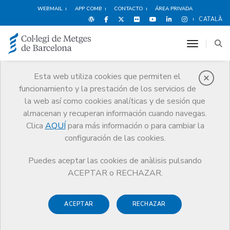
WEBMAIL
APP COMB
CONTACTO
ÁREA PRIVADA
CATALÀ
toggle n
Esta web utiliza cookies que permiten el
funcionamiento y la prestación de los servicios de
Noticias
la web así como cookies analíticas y de sesión que
Comunicación
Noticias
almacenan y recuperan información cuando navegas.
Nota de la Junta de Gobierno del COMB sobre la integración
obligatoria de los Médicos de Contingente
Clica
AQUÍ
para más información o para cambiar la
configuración de las cookies.
Puedes aceptar las cookies de anàlisis pulsando
ACEPTAR o RECHAZAR.
ACEPTAR
RECHAZAR
3 MARZO DE 2006
Nota de la Junta de Gobierno