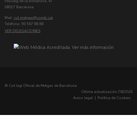
Passeig de la Bonanova, 47
08017 Barcelona
Mail:
col.metges
Telèfono: 93 567 88 88
VER DELEGACIONES
© Col·legi Oficial de Metges de Barcelona
Última actualización:
7/8/2026
Aviso legal
|
Política de Cookies