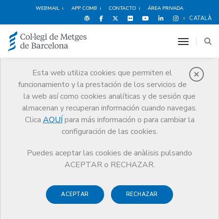
WEBMAIL
APP COMB
CONTACTO
ÁREA PRIVADA
CATALÀ
toggle n
Esta web utiliza cookies que permiten el
funcionamiento y la prestación de los servicios de
Noticias
la web así como cookies analíticas y de sesión que
Comunicación
Noticias
almacenan y recuperan información cuando navegas.
Montserrat Esquerda presidirá la nueva Comisión de Deontología del
Consejo de Colegios de Médicos de Cataluña
Clica
AQUÍ
para más información o para cambiar la
configuración de las cookies.
Puedes aceptar las cookies de anàlisis pulsando
ACEPTAR o RECHAZAR.
ACEPTAR
RECHAZAR
14 JUNIO DE 2019
Montserrat Esquerda presidirá