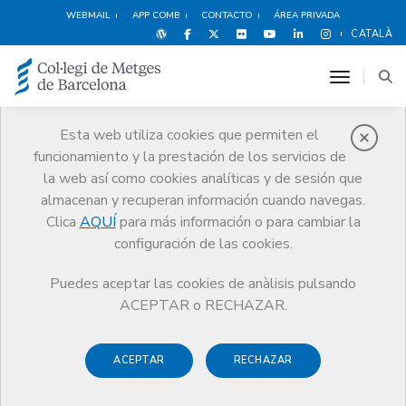
WEBMAIL
APP COMB
CONTACTO
ÁREA PRIVADA
CATALÀ
toggle n
Esta web utiliza cookies que permiten el
funcionamiento y la prestación de los servicios de
Noticias
la web así como cookies analíticas y de sesión que
Comunicación
Noticias
almacenan y recuperan información cuando navegas.
Modificación del sistema de comunicación de los partes relacionados
con la incapacidad temporal
Clica
AQUÍ
para más información o para cambiar la
configuración de las cookies.
Puedes aceptar las cookies de anàlisis pulsando
ACEPTAR o RECHAZAR.
ACEPTAR
RECHAZAR