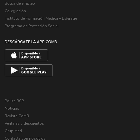
Bolsa de empleo
Colegiación
Instituto de Formación Médica y Liderage
Programa de Protección Social
DESCÁRGATE LA APP COMB
Poliza RCP
Noticias
Revista CoMB
Ventajas y descuentos
Grup Med
Contacta con nosotros