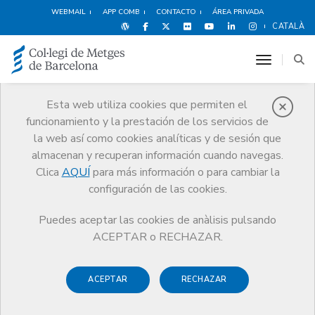
WEBMAIL
APP COMB
CONTACTO
ÁREA PRIVADA
CATALÀ
toggle n
Esta web utiliza cookies que permiten el
funcionamiento y la prestación de los servicios de
Noticias
la web así como cookies analíticas y de sesión que
Comunicación
Noticias
almacenan y recuperan información cuando navegas.
Master en Liderazgo y Gestión de la Ciencia
Clica
AQUÍ
para más información o para cambiar la
configuración de las cookies.
Puedes aceptar las cookies de anàlisis pulsando
ACEPTAR o RECHAZAR.
28 NOVIEMBRE DE 2009
ACEPTAR
RECHAZAR
Master en Liderazgo y Gestión
de la Ciencia