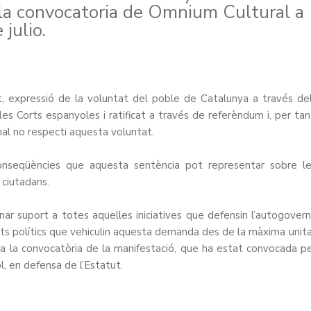
 la convocatoria de Omnium Cultural a
julio.
t, expressió de la voluntat del poble de Catalunya a través de
s Corts espanyoles i ratificat a través de referèndum i, per tan
nal no respecti aquesta voluntat.
onseqüències que aquesta sentència pot representar sobre l
 ciutadans.
nar suport a totes aquelles iniciatives que defensin l’autogovern
tits polítics que vehiculin aquesta demanda des de la màxima unit
 a la convocatòria de la manifestació, que ha estat convocada p
l, en defensa de l’Estatut.