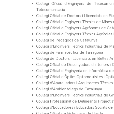
Col·legi Oficial d’Enginyers de Telecomu
Telecomunicació
Col·legi Oficial de Doctors i Llicenciats en Fi
Col·legi Oficial d'Enginyers Tècnics de Mines
Col·legi Oficial d’Enginyers Agrònoms de Cat
Col·legi Oficial d'Enginyers Tècnics Agrícoles
Col·legi de Pedagogs de Catalunya
Col·legi d’Enginyers Tècnics Industrials de M
Col·legi de Farmacèutics de Tarragona
Col·legi de Doctors i Llicenciats en Belles A
Col·legi Oficial de Dissenyadors d'Interiors
Col·legi Oficial d'Enginyeria en Informàtica d
Col·legi Oficial d’Òptics Optometristes i Ò
Col·legi d'Aparelladors i Arquitectes Tècnics 
Col·legi d'Ambientòlegs de Catalunya
Col·legi d'Enginyers Tècnics Industrials de Gi
Col·legi Professional de Delineants Projecti
Col·legi d'Educadores i Educadors Socials de
Col·legi Oficial de Veterinaris de Lleida