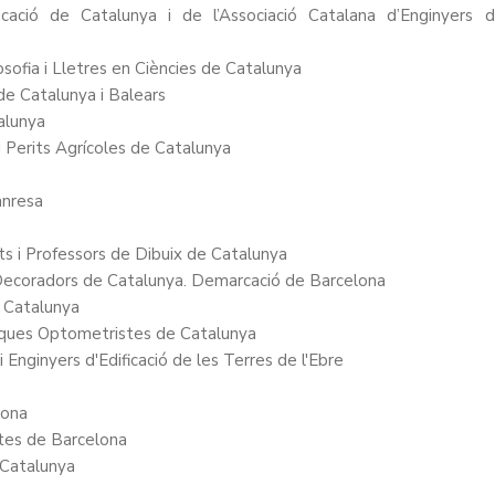
nicació de Catalunya i de l’Associació Catalana d’Enginyers 
losofia i Lletres en Ciències de Catalunya
 de Catalunya i Balears
alunya
 i Perits Agrícoles de Catalunya
anresa
rts i Professors de Dibuix de Catalunya
 i Decoradors de Catalunya. Demarcació de Barcelona
e Catalunya
ptiques Optometristes de Catalunya
i Enginyers d'Edificació de les Terres de l'Ebre
rona
stes de Barcelona
 Catalunya