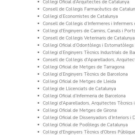
Col·legi Oficial d’Arquitectes de Catalunya
Consell de Col·legis Farmacèutics de Catalu
Col·legi d’Economistes de Catalunya
Consell de Col·legis d’Infermeres i Infermers
Col·legi d'Enginyers de Camins, Canals i Por
Consell de Col·legis Veterinaris de Catalunya
Col·legi Oficial d’Odontòlegs i Estomatòleg
Col·legi d’Enginyers Tècnics Industrials de B
Consell de Col·legis d'Aparelladors, Arquitec
Col·legi Oficial de Metges de Tarragona
Col·legi d’Enginyers Tècnics de Barcelona
Col·legi Oficial de Metges de Lleida
Col·legi de Llicenciats de Catalunya
Col·legi Oficial d’Infermeria de Barcelona
Col·legi d'Aparelladors, Arquitectes Tècnics 
Col·legi Oficial de Metges de Girona
Col·legi Oficial de Dissenyadors d’Interiors 
Col·legi Oficial de Podòlegs de Catalunya
Col·legi d'Enginyers Tècnics d'Obres Públiqu