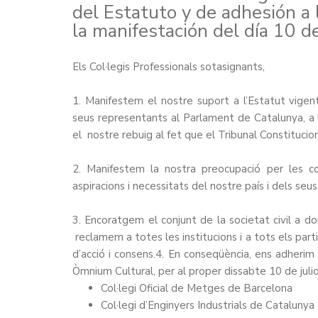
del Estatuto y de adhesión a
la manifestación del día 10 de 
Els Col·legis Professionals sotasignants,
1. Manifestem el nostre suport a l’Estatut vigen
seus representants al Parlament de Catalunya, a le
el nostre rebuig al fet que el Tribunal Constitucio
2. Manifestem la nostra preocupació per les c
aspiracions i necessitats del nostre país i dels seus
3. Encoratgem el conjunt de la societat civil a do
reclamem a totes les institucions i a tots els par
d’acció i consens.4. En conseqüència, ens adherim
Òmnium Cultural, per al proper dissabte 10 de julio
Col·legi Oficial de Metges de Barcelona
Col·legi d’Enginyers Industrials de Catalunya