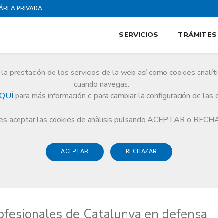
ÁREA PRIVADA
SERVICIOS
TRÁMITES
la prestación de los servicios de la web así como cookies analít
cuando navegas.
QUÍ
para más información o para cambiar la configuración de las 
fensa del Estatuto y de adhesión a la convocatoria de Omnium Cultural a la ma
s aceptar las cookies de anàlisis pulsando ACEPTAR o REC
ACEPTAR
RECHAZAR
rofesionales de Catalunya en defensa