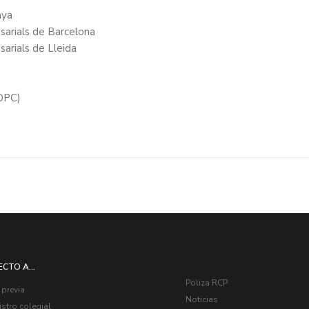
nya
esarials de Barcelona
esarials de Lleida
COPC)
ECTO A...
Poliza RCP
 previa
Noticias
stro colegial