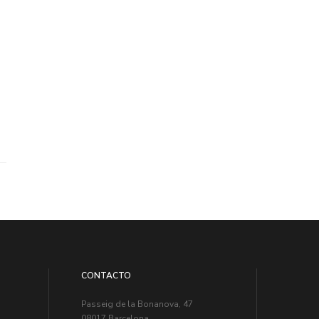
CONTACTO
Passeig de la Bonanova, 47
08017 Barcelona