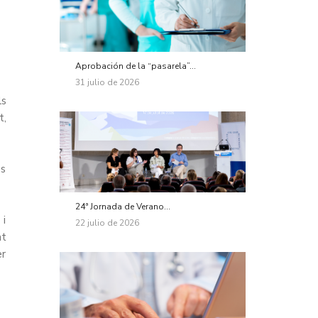
Aprobación de la “pasarela”...
31 julio de 2026
ls
t,
es
24ª Jornada de Verano...
 i
22 julio de 2026
at
er