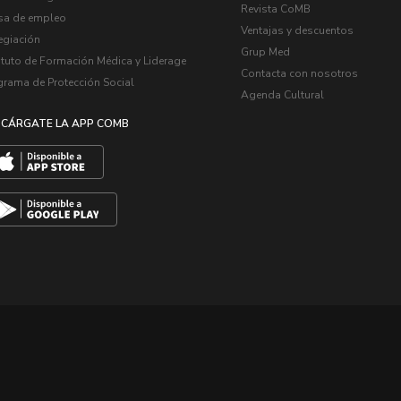
Revista CoMB
sa de empleo
Ventajas y descuentos
egiación
Grup Med
ituto de Formación Médica y Liderage
Contacta con nosotros
grama de Protección Social
Agenda Cultural
CÁRGATE LA APP COMB