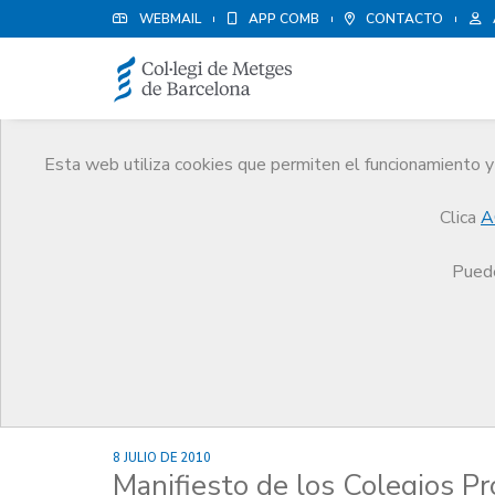
WEBMAIL
APP COMB
CONTACTO
Esta web utiliza cookies que permiten el funcionamiento y 
Noticias
Clica
A
Comunicación
Noticias
Manifiesto de los Colegios Profesionales de Catalunya en de
Puede
8 JULIO DE 2010
Manifiesto de los Colegios P