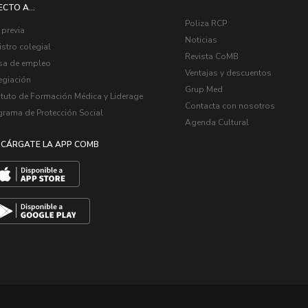
ECTO A...
Poliza RCP
 previa
Noticias
stro colegial
Revista CoMB
sa de empleo
Ventajas y descuentos
egiación
Grup Med
ituto de Formación Médica y Liderage
Contacta con nosotros
grama de Protección Social
Agenda Cultural
CÁRGATE LA APP COMB