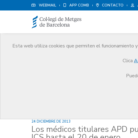
WEBMAIL
APP COMB
CONTACTO
Esta web utiliza cookies que permiten el funcionamiento y 
Noticias
Clica
A
Comunicación
Noticias
Los médicos titulares
Puede
24 DICIEMBRE DE 2013
Los médicos titulares APD pu
ICS hasta el 20 de enero