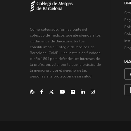
DIR
Cita
Regi
Bol
Como colegiado, formas parte del
Col
colectivo de médicos que atendemos a los
Inst
ciudadanos de Barcelona. Juntos
constituimos el Colegio de Médicos de
Pro
Barcelona (CoMB), una institución fundada
el año 1894 para defender los intereses de
DES
la profesión, velar por la buena práctica de
la medicina y por el derecho de las
personas a la protección de su salud.