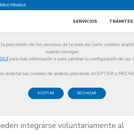
ÁREA PRIVADA
SERVICIOS
TRÁMITES
la prestación de los servicios de la web así como cookies analít
cuando navegas.
QUÍ
para más información o para cambiar la configuración de las 
 APD pueden integrarse voluntariamente al ICS hasta el 20 de enero
s aceptar las cookies de anàlisis pulsando ACEPTAR o REC
ACEPTAR
RECHAZAR
eden integrarse voluntariamente al