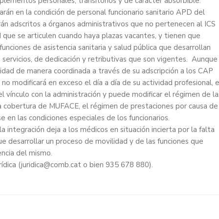
lementos personales, transitorios y de carácter absorbible.
rán en la condición de personal funcionario sanitario APD del
án adscritos a órganos administrativos que no pertenecen al ICS
 que se articulen cuando haya plazas vacantes, y tienen que
funciones de asistencia sanitaria y salud pública que desarrollan
 servicios, de dedicación y retributivas que son vigentes. Aunque
idad de manera coordinada a través de su adscripción a los CAP
no modificará en exceso el día a día de su actividad profesional, e
l vínculo con la administración y puede modificar el régimen de la
 la cobertura de MUFACE, el régimen de prestaciones por causa de
rse en las condiciones especiales de los funcionarios.
a integración deja a los médicos en situación incierta por la falta
ue desarrollar un proceso de movilidad y de las funciones que
encia del mismo.
Jurídica (juridica@comb.cat o bien 935 678 880).