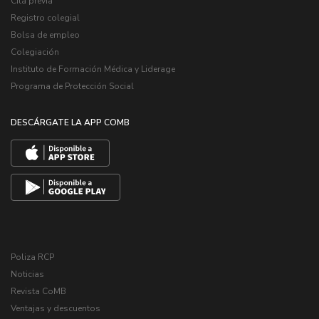
Cita previa
Registro colegial
Bolsa de empleo
Colegiación
Instituto de Formación Médica y Liderage
Programa de Protección Social
DESCÁRGATE LA APP COMB
Poliza RCP
Noticias
Revista CoMB
Ventajas y descuentos