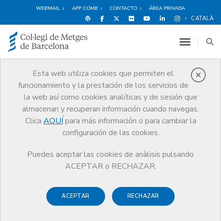
WEBMAIL
APP COMB
CONTACTO
ÁREA PRIVADA
CATALÀ
toggle n
Esta web utiliza cookies que permiten el
funcionamiento y la prestación de los servicios de
Noticias
la web así como cookies analíticas y de sesión que
Comunicación
Noticias
almacenan y recuperan información cuando navegas.
Los colegios profesionales colaboran con el Ayuntamiento de
Barcelona para ayudar profesionales asilados y migrantes
Clica
AQUÍ
para más información o para cambiar la
configuración de las cookies.
Puedes aceptar las cookies de anàlisis pulsando
ACEPTAR o RECHAZAR.
ACEPTAR
RECHAZAR
23 DICIEMBRE DE 2019
Los colegios profesionales