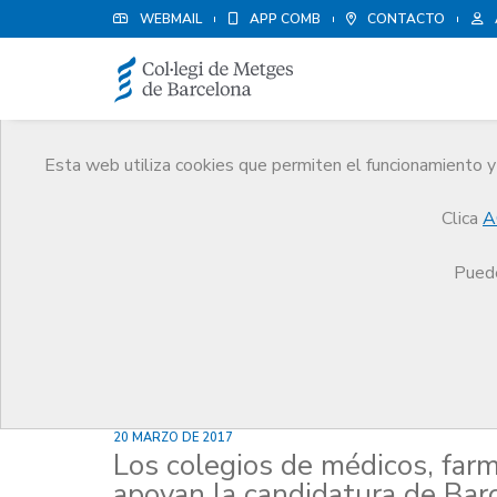
WEBMAIL
APP COMB
CONTACTO
Esta web utiliza cookies que permiten el funcionamiento y 
Noticias
Clica
A
Comunicación
Noticias
Los colegios de médic
Puede
20 MARZO DE 2017
Los colegios de médicos, far
apoyan la candidatura de Ba