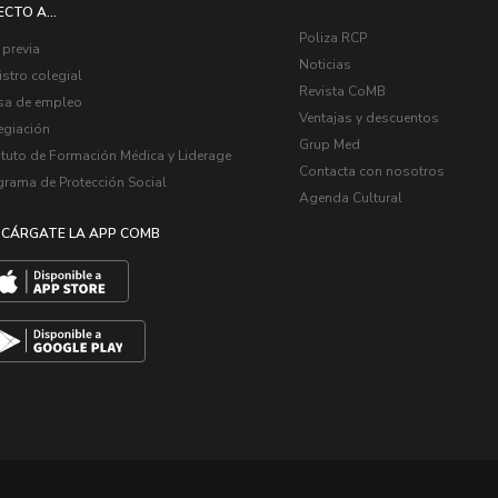
ECTO A...
Poliza RCP
 previa
Noticias
stro colegial
Revista CoMB
sa de empleo
Ventajas y descuentos
egiación
Grup Med
ituto de Formación Médica y Liderage
Contacta con nosotros
grama de Protección Social
Agenda Cultural
CÁRGATE LA APP COMB