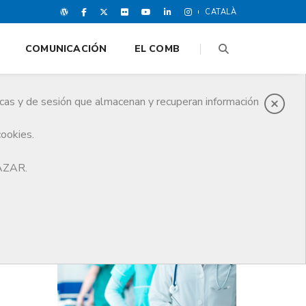
CATALÀ
COMUNICACIÓN
EL COMB
icas y de sesión que almacenan y recuperan información
cookies.
lona como sede de la EMA
HAZAR.
ÚLTIMAS NOTICIAS