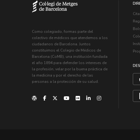
DIR
Cita
Regi
Bol
Como colegiado, formas parte del
Col
colectivo de médicos que atendemos a los
Inst
ciudadanos de Barcelona. Juntos
constituimos el Colegio de Médicos de
Pro
Barcelona (CoMB), una institución fundada
el año 1894 para defender los intereses de
DES
la profesión, velar por la buena práctica de
la medicina y por el derecho de las
personas a la protección de su salud.