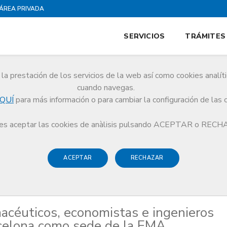
ÁREA PRIVADA
SERVICIOS
TRÁMITES
la prestación de los servicios de la web así como cookies analít
cuando navegas.
QUÍ
para más información o para cambiar la configuración de las 
os, farmacéuticos, economistas e ingenieros apoyan la candidatura de Barce
s aceptar las cookies de anàlisis pulsando ACEPTAR o REC
ACEPTAR
RECHAZAR
macéuticos, economistas e ingenieros
rcelona como sede de la EMA