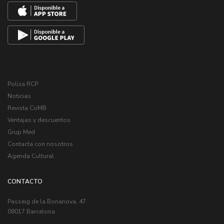
Poliza RCP
Noticias
Revista CoMB
Ventajas y descuentos
Grup Med
Contacta con nosotros
Agenda Cultural
CONTACTO
Passeig de la Bonanova, 47
08017 Barcelona