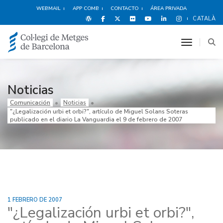
WEBMAIL
APP COMB
CONTACTO
ÁREA PRIVADA
CATALÀ
toggle n
Noticias
Comunicación
Noticias
"¿Legalización urbi et orbi?", artículo de Miguel Solans Soteras
publicado en el diario La Vanguardia el 9 de febrero de 2007
1 FEBRERO DE 2007
"¿Legalización urbi et orbi?",