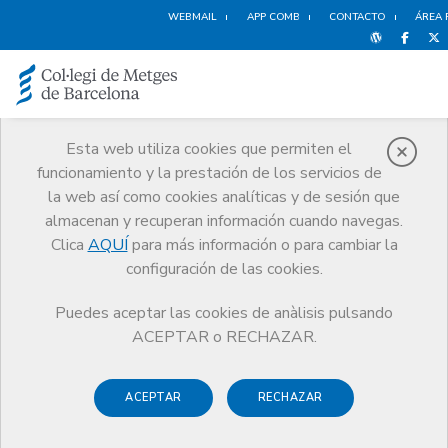
WEBMAIL
APP COMB
CONTACTO
ÁREA 
Esta web utiliza cookies que permiten el
funcionamiento y la prestación de los servicios de
Noticias
la web así como cookies analíticas y de sesión que
Comunicación
Noticias
almacenan y recuperan información cuando navegas.
"La supervivecia de la sanidad pública" Entrevista al President del
COMB, Dr. Miquel Vilardell, en el 324
Clica
AQUÍ
para más información o para cambiar la
configuración de las cookies.
Puedes aceptar las cookies de anàlisis pulsando
ACEPTAR o RECHAZAR.
ACEPTAR
RECHAZAR
29 OCTUBRE DE 2013
"La supervivecia de la sanidad