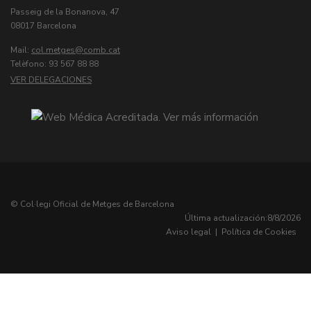
Passeig de la Bonanova, 47
08017 Barcelona
Mail:
col.metges
Telèfono: 93 567 88 88
VER DELEGACIONES
© Col·legi Oficial de Metges de Barcelona
Última actualización:
8/8/2026
Aviso legal
|
Política de Cookies