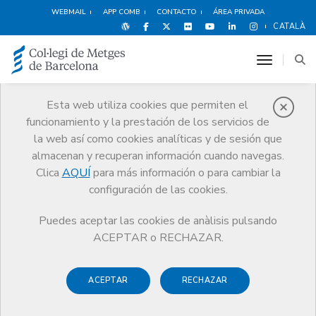
WEBMAIL
APP COMB
CONTACTO
ÁREA PRIVADA
CATALÀ
toggle n
Esta web utiliza cookies que permiten el
funcionamiento y la prestación de los servicios de
Noticias
la web así como cookies analíticas y de sesión que
Comunicación
Noticias
almacenan y recuperan información cuando navegas.
La profesión médica del Bages se reúne en Manresa en una nueva
edición de la Vigilia de San Lucas
Clica
AQUÍ
para más información o para cambiar la
configuración de las cookies.
Puedes aceptar las cookies de anàlisis pulsando
ACEPTAR o RECHAZAR.
ACEPTAR
RECHAZAR