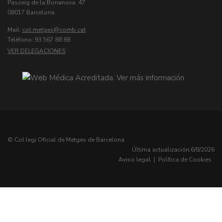
Passeig de la Bonanova, 47
08017 Barcelona
Mail:
col.metges
Telèfono: 93 567 88 88
VER DELEGACIONES
© Col·legi Oficial de Metges de Barcelona
Última actualización:
6/8/2026
Aviso legal
|
Política de Cookies