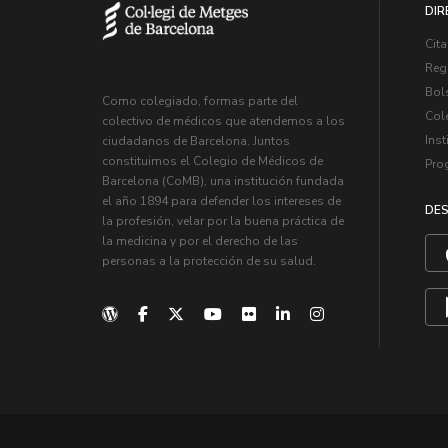
DIR
Cita
Regi
Bol
Como colegiado, formas parte del
Col
colectivo de médicos que atendemos a los
Inst
ciudadanos de Barcelona. Juntos
constituimos el Colegio de Médicos de
Pro
Barcelona (CoMB), una institución fundada
el año 1894 para defender los intereses de
DES
la profesión, velar por la buena práctica de
la medicina y por el derecho de las
personas a la protección de su salud.