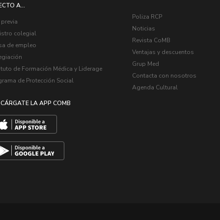
ECTO A...
Poliza RCP
 previa
Noticias
stro colegial
Revista CoMB
sa de empleo
Ventajas y descuentos
egiación
Grup Med
ituto de Formación Médica y Liderage
Contacta con nosotros
grama de Protección Social
Agenda Cultural
CÁRGATE LA APP COMB